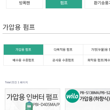
방폭팬
펌프
환기송풍
가압용 펌프
가압용 펌프
다목적용 펌프
가정(우물)용
배수용 수중펌프
공사용 수중펌프
화학용 펌프(해수
Total 22건
1 페이지