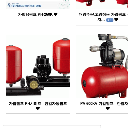
가압용펌프 PH-260K
대양수량,고양정용 가압펌프 -
자…
+ 1
가압펌프 PH시리즈 - 한일자동펌프
PA-600KV 가압펌프 - 한일