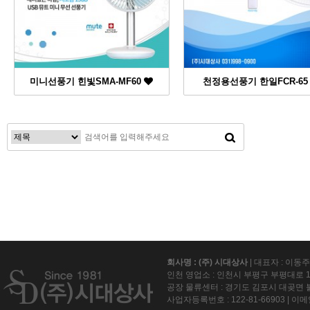
미니선풍기 힌빛SMA-MF60
천정용선풍기 한일FCR-6
맨끝
회사명 : (주) 시대상사
| 대표자 : 이동
인천 영업소 : 인천시 부평구 부평대로 15
공장 물류센터 : 경기도 김포시 대곶면 불
사업자등록번호 :
122-81-66903
| 이메일