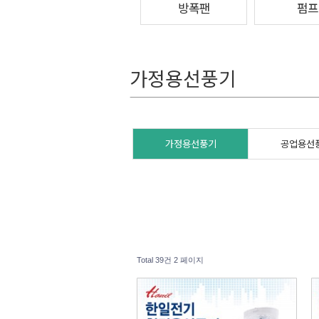
방폭팬
펌프
가정용선풍기
가정용선풍기
공업용선
Total 39건
2 페이지