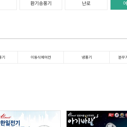
환기송풍기
난로
풍기
이동식에어컨
냉풍기
분무