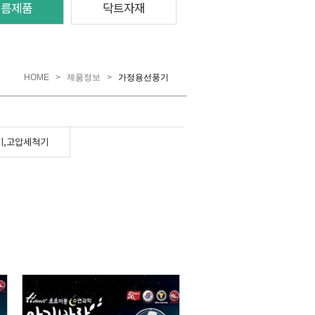
여름제품
닥트자재
HOME
>
제품정보
>
가정용선풍기
기,고압세척기