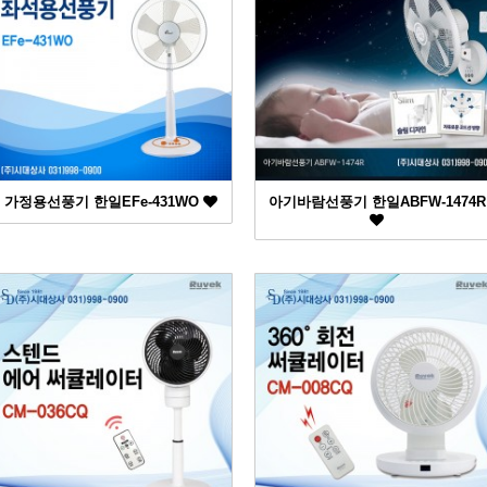
가정용선풍기 한일EFe-431WO
아기바람선풍기 한일ABFW-1474R