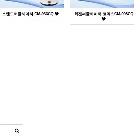
스텐드써큘레이터 CM-036CQ
회전써큘레이터 코멕스CM-008CQ