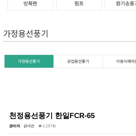
방폭팬
펌프
환기송풍
가정용선풍기
가정용선풍기
공업용선풍기
이동식에어
천정용선풍기 한일FCR-65
관리자
0건
1,157회