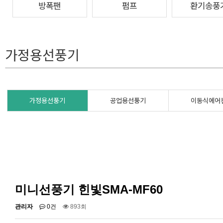
방폭팬
펌프
환기송풍
가정용선풍기
가정용선풍기
공업용선풍기
이동식에어
미니선풍기 힌빛SMA-MF60
관리자
0건
893회