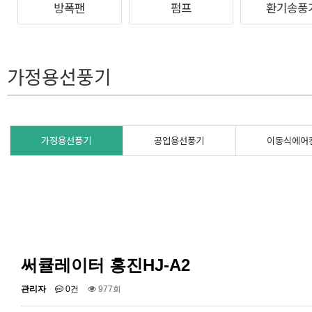
방폭팬
펌프
환기송풍
가정용선풍기
가정용선풍기
공업용선풍기
이동식에어
써큘레이터 홍진HJ-A2
관리자
0건
977회