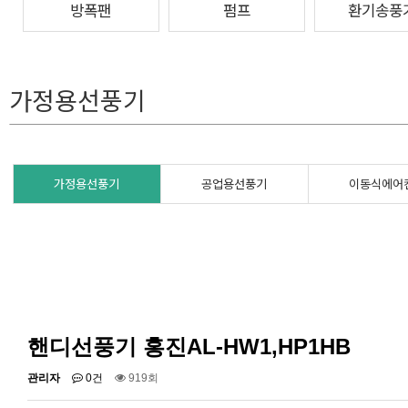
방폭팬
펌프
환기송풍
가정용선풍기
가정용선풍기
공업용선풍기
이동식에어
핸디선풍기 홍진AL-HW1,HP1HB
관리자
0건
919회