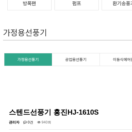
방폭팬
펌프
환기송풍
가정용선풍기
가정용선풍기
공업용선풍기
이동식에어
스텐드선풍기 홍진HJ-1610S
관리자
0건
940회