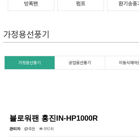
방폭팬
펌프
환기송풍
가정용선풍기
가정용선풍기
공업용선풍기
이동식에어
블로워팬 홍진IN-HP1000R
관리자
0건
992회