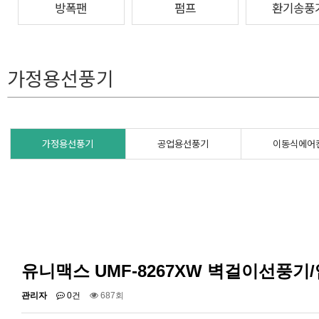
방폭팬
펌프
환기송풍
가정용선풍기
가정용선풍기
공업용선풍기
이동식에어
유니맥스 UMF-8267XW 벽걸이선풍기
관리자
0건
687회