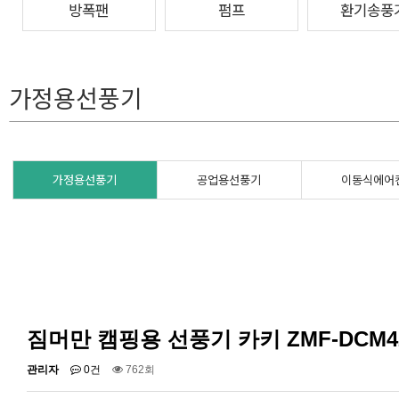
방폭팬
펌프
환기송풍
가정용선풍기
가정용선풍기
공업용선풍기
이동식에어
짐머만 캠핑용 선풍기 카키 ZMF-DCM4
관리자
0건
762회