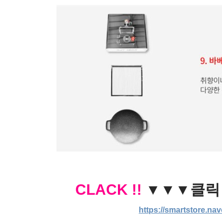
CLACK !!
▼▼▼클
https://smartstore.na