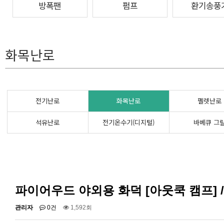
방폭팬
펌프
환기송풍
화목난로
전기난로
화목난로
펠렛난로
석유난로
전기온수기(디지털)
바베큐 그
파이어우드 야외용 화덕 [아웃쿡 캠프] 
관리자
0건
1,592회