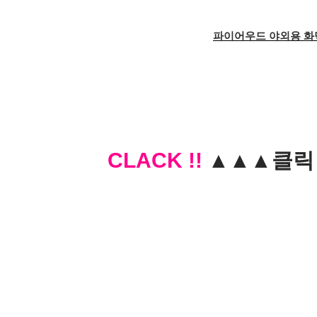
파이어우드 야외용 화덕
CLACK !!
▲▲▲클