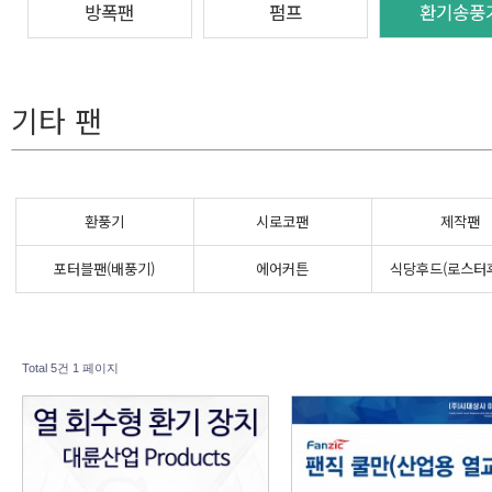
방폭팬
펌프
환기송풍
기타 팬
환풍기
시로코팬
제작팬
포터블팬(배풍기)
에어커튼
식당후드(로스터
Total 5건
1 페이지