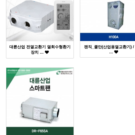
대륜산업 전열교환기 열회수형환기
팬직_쿨만(산업용열교환기) /
…
장치 …